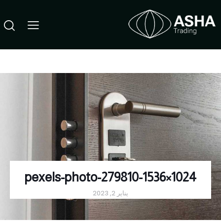
pexels-photo-279810-1536×1024
يناير 2, 2023